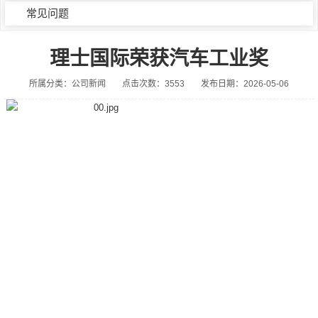
常见问题
理士国际荣获汽车工业奖
所属分类：公司新闻
点击次数：3553
发布日期：2026-05-06