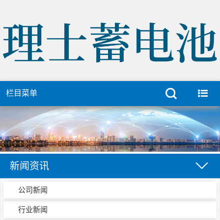
栏目菜单
新闻资讯
公司新闻
行业新闻