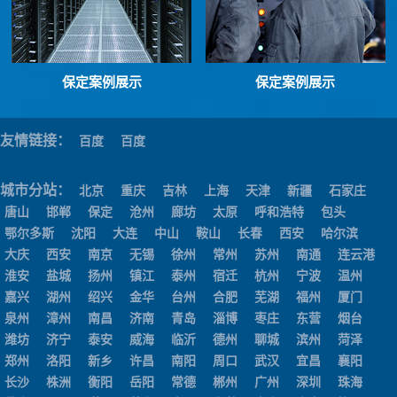
保定案例展示
保定案例展示
友情链接：
百度
百度
城市分站：
北京
重庆
吉林
上海
天津
新疆
石家庄
唐山
邯郸
保定
沧州
廊坊
太原
呼和浩特
包头
鄂尔多斯
沈阳
大连
中山
鞍山
长春
西安
哈尔滨
大庆
西安
南京
无锡
徐州
常州
苏州
南通
连云港
淮安
盐城
扬州
镇江
泰州
宿迁
杭州
宁波
温州
嘉兴
湖州
绍兴
金华
台州
合肥
芜湖
福州
厦门
泉州
漳州
南昌
济南
青岛
淄博
枣庄
东营
烟台
潍坊
济宁
泰安
威海
临沂
德州
聊城
滨州
菏泽
郑州
洛阳
新乡
许昌
南阳
周口
武汉
宜昌
襄阳
长沙
株洲
衡阳
岳阳
常德
郴州
广州
深圳
珠海